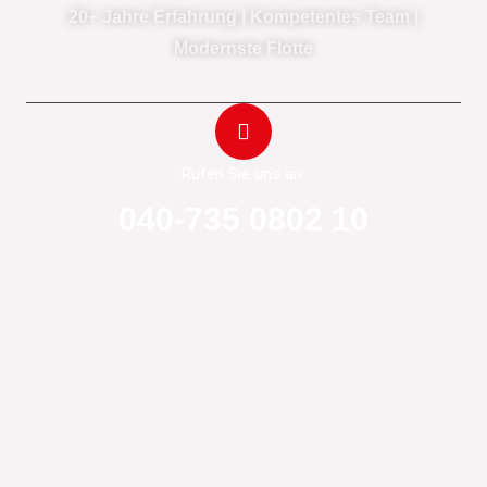
20+ Jahre Erfahrung
| Kompetentes Team |
Modernste Flotte
Rufen Sie uns an:
040-735 0802 10